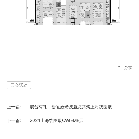
分享
展会活动
上一篇:
展台有礼 | 创恒激光诚邀您共聚上海线圈展
下一篇:
2024上海线圈展CWIEME展