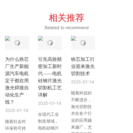
相关推荐
Related to recommend
为什么铁芯
引先高效精
铁芯加工行
厂生产新能
密加工新时
业迎来激光
源汽车电机
代——电机
切割技术
定子都在用
硅钢片激光
2025-01-14
激光焊接自
切割机工艺
随着科技的
动化生产
详解
不断进步，
线？
2025-01-14
激光切割技
2025-01-14
术在各个行
在现代工业
业的应用越
制造领域，
随着社会对
来越广，尤
电机硅钢片
环保和可持