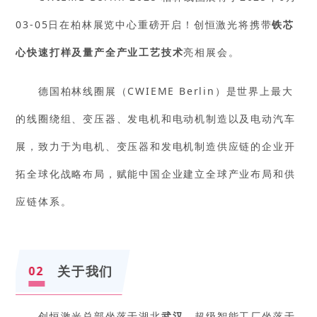
03-05日在柏林展览中心重磅开启！创恒激光将携带
铁芯
心快速打样及量产全产业工艺技术
亮相展会。
德国柏林线圈展（CWIEME Berlin）是世界上最大
的线圈绕组、变压器、发电机和电动机制造以及电动汽车
展，致力于为电机、变压器和发电机制造供应链的企业开
拓全球化战略布局，赋能中国企业建立全球产业布局和供
应链体系。
关于我们
02
创恒激光总部坐落于湖北
武汉
，超级智能工厂坐落于