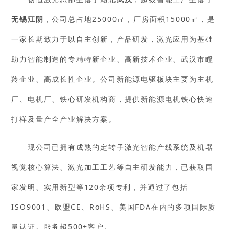
无锡江阴
，
公司总占地25000㎡，厂房面积15000㎡，是
一家长期致力于以自主创新，产品研发，激光应用为基础
助力智能制造的专精特新企业、高新技术企业、武汉市瞪
羚企业、高成长性企业。公司新能源电驱板块主要为
主机
厂、电机厂、铁心研发机构商，提供
新能源电机铁心快速
打样及量产全产业解决方案。
现
公司
已拥有成熟的定转子激光智能产线系统及机器
视觉核心算法、激光加工工艺等
自主研发能力，已获取国
家发明、实用新型等120余项专利，并通过了包括
ISO9001、欧盟CE、RoHS、美国FDA在内的多项国际质
量认证。服务超500+客户。