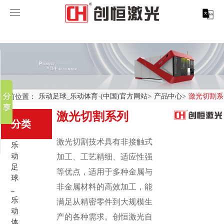
乐动足球_乐动体育·(中国)官方网站
乐动足球_乐动体育·(中国)官方网站
分享到
产品中心
新浪微博
微信
案例展示
乐动足球_乐动体育·(中国)官方网站
当前位置：
乐动足球_乐动体育·(中国)官方网站
>
产品中心
>
激光切割系
百度贴吧
激光切割系列
服务支持
激光切割系列
行业解决方案
光纤激光打标机
豆瓣
分类
QQ好友
关于创恒
激光焊接系列
客户案例
紫外线激光打标机
精密激光切割机
汽车行业激光智能解决方案
激光切割技术具有非接触式
乐
动
加工、工艺精细、适应性强
乐动足球_乐动体育·(中国)官方网站
激光智能生产线
创客说
走进创恒
CO2激光打标机
大幅激光切割机
创恒激光CX-CE-1500手持焊接机_激光焊接机
轨道交通行业激光智能加工解决方案
足
等优点，适用于多种金属与
球
非金属材料的高效加工，能
_
乐动足球_乐动体育·(中国)官方网站
激光清洗系列
科技创恒
乐动足球_乐动体育·(中国)官方网站
在线飞行激光打标机
管材激光切割机
创恒激光机械手臂激光焊接机
新能源电机定子铁芯激光焊接产线
水泵风机行业
乐
满足从精密零件到大规模生
动
产的各种需求。创恒激光自
底部导航
激光加工服务
加入创恒
展会活动
CX-3D系列激光打标机
电机定转子铁芯单工位激光焊接机
新能源电机转子铁芯自动检测压铆产线
创恒激光清洗机
眼镜行业
体