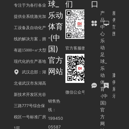
球_
们
口
专注于为各行各业
产
服
乐动
提供全系统激光加
品
务
体育
中
范
工设备及自动化产
心
围
·(中
线的解决方案，拥
乐
国)
动
官方客服微信
有超15000+㎡大型
足
官方
球_
现代化的生产基地
乐
网站
武汉总部：湖
动
案
体
例
北省武汉市东湖高
育
展
微信公众号
新技术开发区光谷
·(中
示
销售热
国)
三路777号综合保
官
线：
方
税区一号标准厂房
199450
网
05587
1层