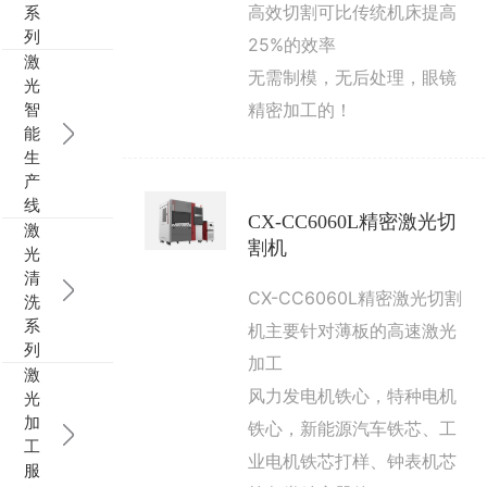
高效切割可比传统机床提高
系
列
25%的效率
激
无需制模，无后处理，眼镜
光
智
精密加工的！
能
生
产
线
CX-CC6060L精密激光切
激
割机
光
清
CX-CC6060L精密激光切割
洗
系
机主要针对薄板的高速激光
列
加工
激
风力发电机铁心，特种电机
光
加
铁心，新能源汽车铁芯、工
工
业电机铁芯打样、钟表机芯
服