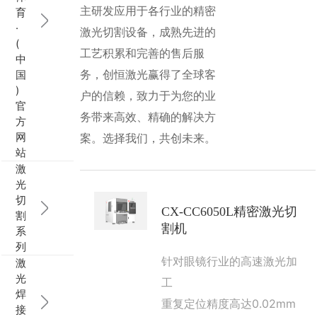
主研发应用于各行业的精密
育
行业动态
EM-Smart 系列
创恒激光双头双工位铁芯激光焊接机
电机定转子铁芯快速打样加工服务
水暖洁具行业
·
激光切割设备，成熟先进的
(
工艺积累和完善的售后服
中
新能源电机定转子铁芯激光焊接机
厨具五金行业
务，创恒激光赢得了全球客
国
)
户的信赖，致力于为您的业
创恒激光阀芯焊接工作站
包装赋码及标机
官
务带来高效、精确的解决方
方
新能源汽车零配件激光焊接机
礼品定制
网
案。选择我们，共创未来。
站
激
家电行业
光
切
模具制造行业中激光加工设备解决方案
CX-CC6050L精密激光切
割
割机
系
低压电气行业
列
针对眼镜行业的高速激光加
激
光
工
焊
重复定位精度高达0.02mm
接