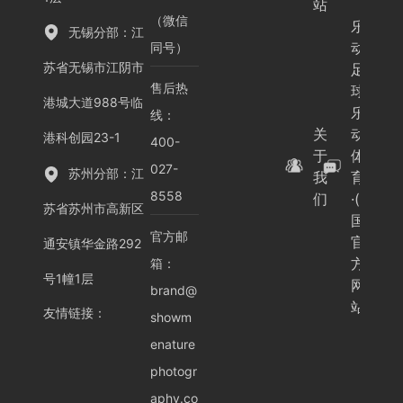
站
（微信
乐
无锡分部：江
动
同号）
苏省无锡市江阴市
足
售后热
球_
港城大道988号临
乐
线：
关
动
港科创园23-1
400-
于
体
027-
苏州分部：江
我
育
8558
们
·(中
苏省苏州市高新区
国)
官方邮
官
通安镇华金路292
方
箱：
号1幢1层
网
brand@
站
友情链接
：
showm
enature
photogr
aphy.co