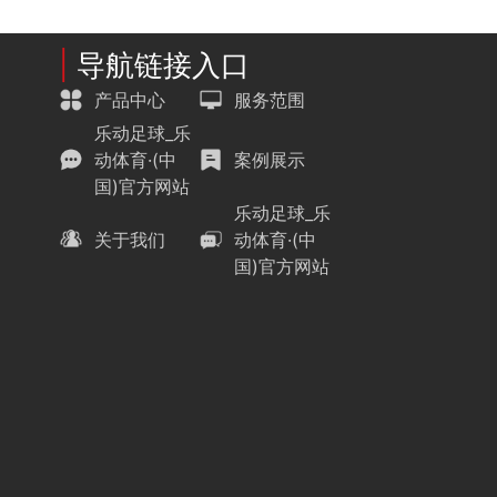
|
导航链接入口
产品中心
服务范围
乐动足球_乐
动体育·(中
案例展示
国)官方网站
乐动足球_乐
关于我们
动体育·(中
国)官方网站