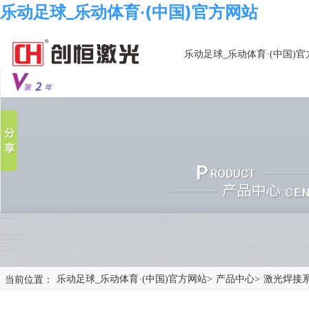
乐动足球_乐动体育·(中国)官方网站
乐动足球_乐动体育·(中国)
分享到
新浪微博
微信
百度贴吧
豆瓣
QQ好友
当前位置：
乐动足球_乐动体育·(中国)官方网站
>
产品中心
>
激光焊接