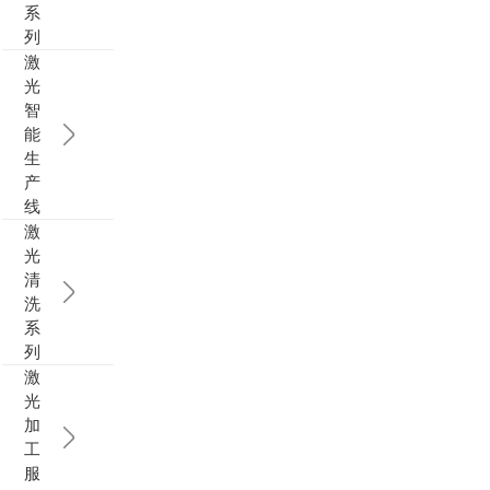
系
列
激
光
智
能
生
产
线
激
光
清
洗
系
列
激
光
加
工
服