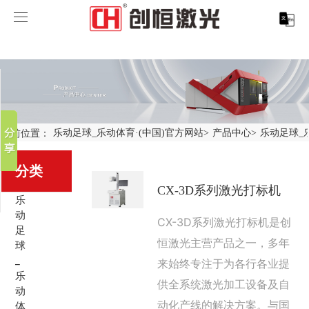
乐动足球_乐动体育·(中国)官方网站
乐动足球_乐动体育·(中国)官方网站
分享到
产品中心
新浪微博
微信
案例展示
乐动足球_乐动体育·(中国)官方网站
当前位置：
乐动足球_乐动体育·(中国)官方网站
>
产品中心
>
乐动足球_
百度贴吧
服务支持
激光切割系列
行业解决方案
光纤激光打标机
豆瓣
分类
QQ好友
CX-3D系列激光打标机
关于创恒
激光焊接系列
客户案例
紫外线激光打标机
精密激光切割机
汽车行业激光智能解决方案
乐
动
CX-3D系列激光打标机是创
乐动足球_乐动体育·(中国)官方网站
激光智能生产线
创客说
走进创恒
CO2激光打标机
大幅激光切割机
创恒激光CX-CE-1500手持焊接机_激光焊接机
轨道交通行业激光智能加工解决方案
足
恒激光主营产品之一，多年
球
_
来始终专注于为各行各业提
乐动足球_乐动体育·(中国)官方网站
激光清洗系列
科技创恒
乐动足球_乐动体育·(中国)官方网站
在线飞行激光打标机
管材激光切割机
创恒激光机械手臂激光焊接机
新能源电机定子铁芯激光焊接产线
水泵风机行业
乐
供全系统激光加工设备及自
动
底部导航
激光加工服务
加入创恒
展会活动
CX-3D系列激光打标机
电机定转子铁芯单工位激光焊接机
新能源电机转子铁芯自动检测压铆产线
创恒激光清洗机
眼镜行业
动化产线的解决方案。与国
体