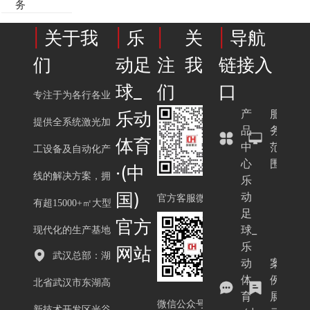
务
|
关于我
|
乐
|
关
|
导航
们
动足
注我
链接入
球_
们
口
专注于为各行各业
产
服
乐动
提供全系统激光加
品
务
体育
中
范
工设备及自动化产
心
围
·(中
线的解决方案，拥
乐
国)
动
官方客服微信
有超15000+㎡大型
足
官方
球_
现代化的生产基地
乐
网站
武汉总部：湖
动
案
体
例
北省武汉市东湖高
育
展
微信公众号
新技术开发区光谷