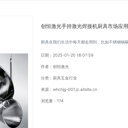
创恒激光手持激光焊接机厨具市场应
厨具在我们生活中每天都会用到，比如不锈钢锅碗
日期：
2025-01-20 18:07:59
作者：
创恒激光
分类：
厨具五金行业
来源：
whchjg-001.jz.aitsite.cn
浏览量：
174