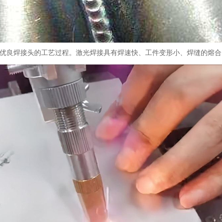
良焊接头的工艺过程。激光焊接具有焊速快、工件变形小、焊缝的熔合