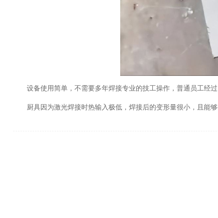
设备使用简单，不需要多年焊接专业的技工操作，普通员工经过几
厨具因为激光焊接时热输入极低，焊接后的变形量很小，且能够得