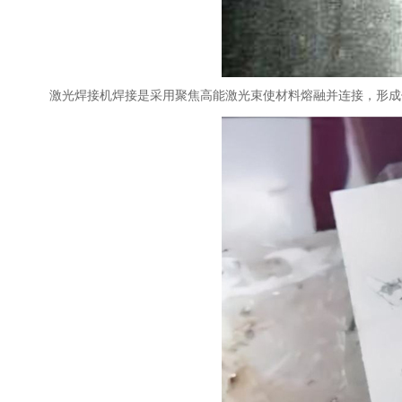
激光焊接机焊接是采用聚焦高能激光束使材料熔融并连接，形成优