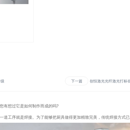
升级
创恒激光光纤激光打标
下一篇
有想过它是如何制作而成的吗?
道工序就是焊接。为了能够把厨具做得更加精致完美，传统焊接方式已